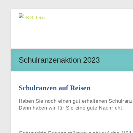
Skip
LKG
to
Jena
content
Wagnergasse
28
|
Schulranzenaktion 2023
07743
Jena
Schulranzen auf Reisen
Haben Sie noch einen gut erhaltenen Schulran
Dann haben wir für Sie eine gute Nachricht: