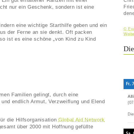
Ein gut erhaltener Ranzen mit einer
Chri
icht nur ein Geschenk, sondern ist eine
Frie
dene
dern eine wichtige Starthilfe geben und ein
© Eva
us der Ferne an sie denkt. Oft packen
Weite
so ist es eine schöne „von Kind zu Kind
Die
Fr..
men Familien gelingt, durch eine
All
 und endlich Armut, Verzweiflung und Elend
(07
Di
r die Hilfsorganisation
Global Aid Network
esamt über 2000 mit Hoffnung gefüllte
Sa..