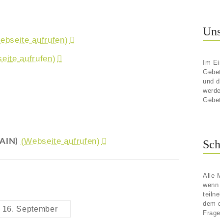
Uns
ebseite aufrufen)
eite aufrufen)
Im E
Gebet
und d
werde
Gebet
(Webseite aufrufen)
GAIN)
Sch
Alle 
wenn 
teiln
dem d
am 16. September
Frage