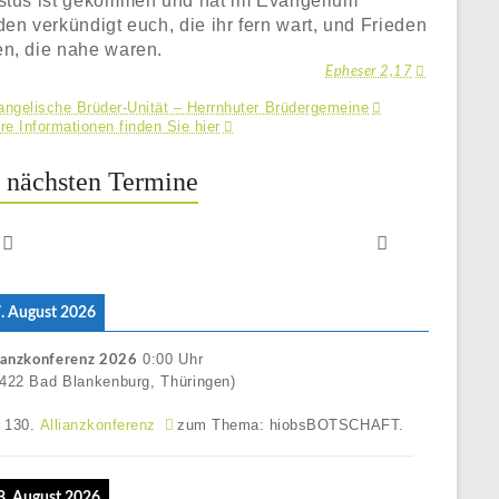
stus ist gekommen und hat im Evangelium
den verkündigt euch, die ihr fern wart, und Frieden
n, die nahe waren.
Epheser 2,17
ngelische Brüder-Unität – Herrnhuter Brüdergemeine
re Informationen finden Sie hier
 nächsten Termine
 7. August 2026
0:00
Uhr
ianzkonferenz 2026
422 Bad Blankenburg, Thüringen)
e 130.
Allianzkonferenz
zum Thema: hiobsBOTSCHAFT.
 8. August 2026