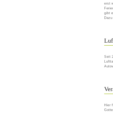
erst 
Ferie
gibt 
Dazu 
Luf
Seit 
Luftt
Autov
Ver
Hier 
Gotte