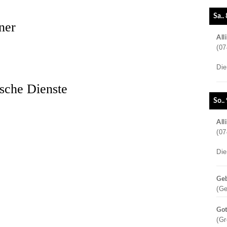
Sa..
ner
All
(07
Di
ische Dienste
So..
All
(07
Di
Geb
(G
Got
(Gr