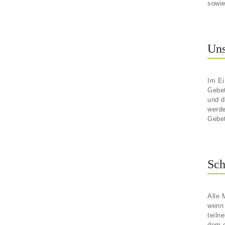
sowie
Uns
Im E
Gebet
und d
werde
Gebet
Sch
Alle 
wenn 
teiln
dem d