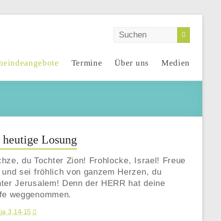
eindeangebote
Termine
Über uns
Medien
 heutige Losung
hze, du Tochter Zion! Frohlocke, Israel! Freue
 und sei fröhlich von ganzem Herzen, du
hter Jerusalem! Denn der HERR hat deine
afe weggenommen.
ja 3,14-15