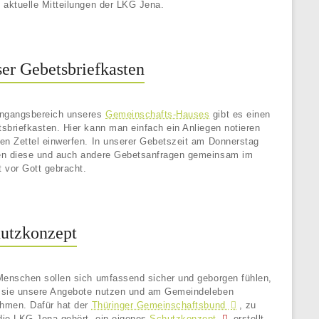
 aktuelle Mitteilungen der LKG Jena.
er Gebetsbriefkasten
ingangsbereich unseres
Gemeinschafts-Hauses
gibt es einen
sbriefkasten. Hier kann man einfach ein Anliegen notieren
en Zettel einwerfen. In unserer Gebetszeit am Donnerstag
n diese und auch andere Gebetsanfragen gemeinsam im
 vor Gott gebracht.
utzkonzept
Menschen sollen sich umfassend sicher und geborgen fühlen,
sie unsere Angebote nutzen und am Gemeindeleben
ehmen. Dafür hat der
Thüringer Gemeinschaftsbund
, zu
ie LKG Jena gehört, ein eigenes
Schutzkonzept
erstellt.