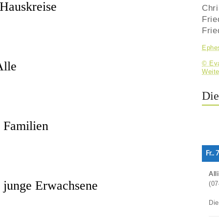
 Hauskreise
Chr
Frie
Frie
Ephes
Alle
© Eva
Weite
Die
 Familien
Fr..
All
& junge Erwachsene
(07
Di