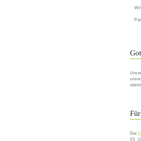
Wir
Par
Got
Unser
unse
übert
Für
Der
Ki
03. J