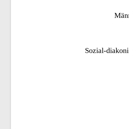
Män
Sozial-diakon