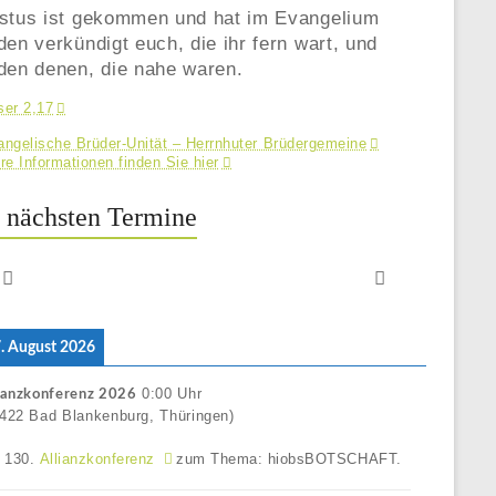
istus ist gekommen und hat im Evangelium
den verkündigt euch, die ihr fern wart, und
den denen, die nahe waren.
er 2,17
ngelische Brüder-Unität – Herrnhuter Brüdergemeine
re Informationen finden Sie hier
 nächsten Termine
 7. August 2026
0:00
Uhr
ianzkonferenz 2026
422 Bad Blankenburg, Thüringen)
e 130.
Allianzkonferenz
zum Thema: hiobsBOTSCHAFT.