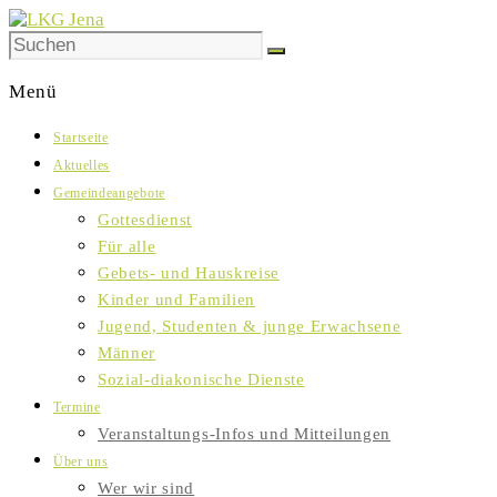
Skip
to
LKG
content
Jena
Menü
Wagnergasse
Startseite
28
Aktuelles
|
Gemeindeangebote
07743
Gottesdienst
Jena
Für alle
Gebets- und Hauskreise
Kinder und Familien
Jugend, Studenten & junge Erwachsene
Männer
Sozial-diakonische Dienste
Termine
Veranstaltungs-Infos und Mitteilungen
Über uns
Wer wir sind