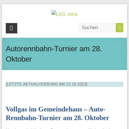
Skip
to
content
LKG
Jena
Autorennbahn-Turnier am 28.
Wagnergasse
28
Oktober
|
07743
Jena
[LETZTE AKTUALISIERUNG AM 22.10.2023]
Vollgas im Gemeindehaus – Auto-
Rennbahn-Turnier am 28. Oktober