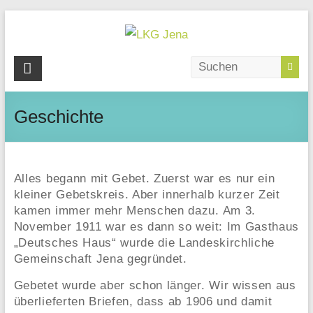
Skip
to
content
LKG
Jena
Geschichte
Wagnergasse
28
|
07743
Alles begann mit Gebet. Zuerst war es nur ein
Jena
kleiner Gebetskreis. Aber innerhalb kurzer Zeit
kamen immer mehr Menschen dazu. Am 3.
November 1911 war es dann so weit: Im Gasthaus
„Deutsches Haus“ wurde die Landeskirchliche
Gemeinschaft Jena gegründet.
Gebetet wurde aber schon länger. Wir wissen aus
überlieferten Briefen, dass ab 1906 und damit