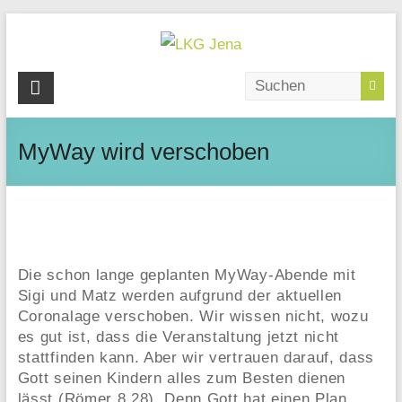
Skip
to
content
LKG
Jena
MyWay wird verschoben
Wagnergasse
28
|
07743
Jena
Die schon lange geplanten MyWay-Abende mit
Sigi und Matz werden aufgrund der aktuellen
Coronalage verschoben. Wir wissen nicht, wozu
es gut ist, dass die Veranstaltung jetzt nicht
stattfinden kann. Aber wir vertrauen darauf, dass
Gott seinen Kindern alles zum Besten dienen
lässt (Römer 8,28). Denn Gott hat einen Plan.