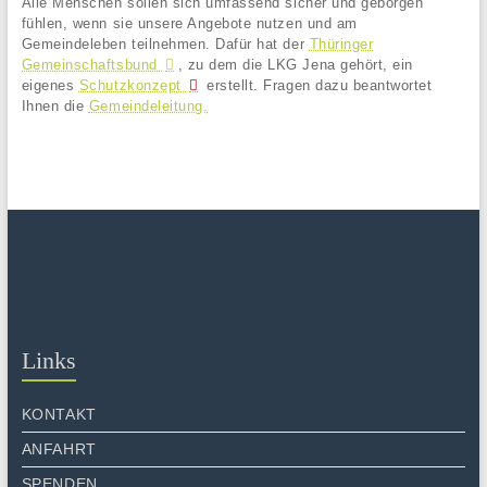
Alle Menschen sollen sich umfassend sicher und geborgen
fühlen, wenn sie unsere Angebote nutzen und am
Gemeindeleben teilnehmen. Dafür hat der
Thüringer
Gemeinschaftsbund
, zu dem die LKG Jena gehört, ein
eigenes
Schutzkonzept
erstellt. Fragen dazu beantwortet
Ihnen die
Gemeindeleitung.
Links
KONTAKT
ANFAHRT
SPENDEN