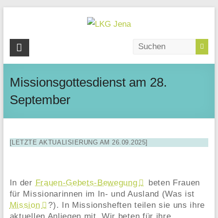
Skip
to
content
LKG
Jena
Missionsgottesdienst am 28.
Wagnergasse
28
September
|
07743
Jena
[LETZTE AKTUALISIERUNG AM 26.09.2025]
In der
Frauen-Gebets-Bewegung
beten Frauen
für Missionarinnen im In- und Ausland (Was ist
Mission
?). In Missionsheften teilen sie uns ihre
aktuellen Anliegen mit. Wir beten für ihre